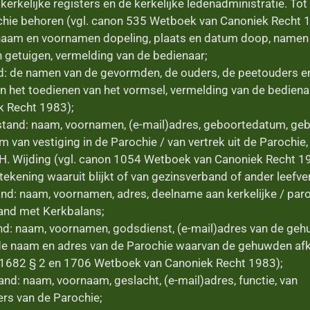
rkelijke registers en de kerkelijke ledenadministratie. Tot 
chie behoren (vgl. canon 535 Wetboek van Canoniek Recht 
naam en voornamen dopeling, plaats en datum doop, name
 getuigen, vermelding van de bedienaar;
d: de namen van de gevormden, de ouders, de peetouders en
n het toedienen van het vormsel, vermelding van de bediena
 Recht 1983);
stand: naam, voornamen, (e-mail)adres, geboortedatum, geb
um van vestiging in de Parochie / van vertrek uit de Parochie
H. Wijding (vgl. canon 1054 Wetboek van Canoniek Recht 1
ekening waaruit blijkt of van gezinsverband of ander leefve
and: naam, voornamen, adres, deelname aan kerkelijke / paro
band met Kerkbalans;
nd: naam, voornamen, godsdienst, (e-mail)adres van de geh
e naam en adres van de Parochie waarvan de gehuwden afko
1682 § 2 en 1706 Wetboek van Canoniek Recht 1983);
nd: naam, voornaam, geslacht, (e-mail)adres, functie, van
ers van de Parochie;