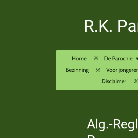
Ga
direct
R.K. Pa
naar
de
hoofdinhoud
Home
De Parochie
Bezinning
Voor jongere
Disclaimer
Alg.-Reg