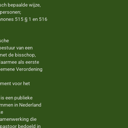
sch bepaalde wijze,
 personen;
canones 515 § 1 en 516
ische
bestuur van een
 met de bisschop,
daarmee als eerste
Algemene Verordening
ement voor het
 is een publieke
ommen in Nederland
ke
 samenwerking die
 pastoor bedoeld in