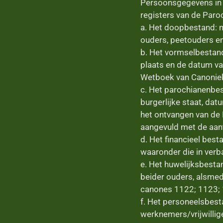
Persoonsgegevens in ke
registers van de Paro
a. Het doopbestand: 
ouders, peetouders en
b. Het vormselbestan
plaats en de datum va
Wetboek van Canoniek
c. Het parochianenbe
burgerlijke staat, dat
het ontvangen van de 
aangevuld met de aant
d. Het financieel best
waaronder die in ver
e. Het huwelijksbesta
beider ouders, alsmed
canones 1122; 1123; 
f. Het personeelsbesta
werknemers/vrijwillig