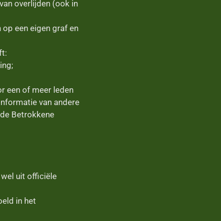
van overlijden (ook in
op een eigen graf en
t:
ing;
or een of meer leden
informatie van andere
n de Betrokkene
el uit officiële
eld in het