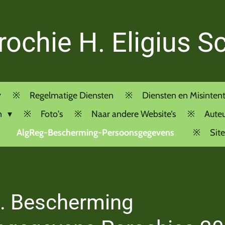
rochie H. Eligius S
Regelmatige Diensten
Diensten en Misintent
n
Foto's
Naar andere Website‘s
Auteu
AlgReg-Bescherming-Persoonsgegevens
Sit
l. Bescherming