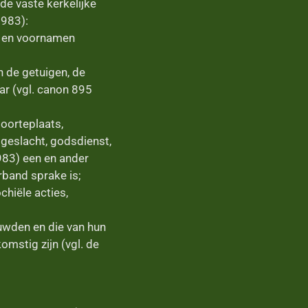
de vaste kerkelijke
1983):
n en voornamen
 de getuigen, de
ar (vgl. canon 895
oorteplaats,
, geslacht, godsdienst,
983) een en ander
rband sprake is;
chiële acties,
uwden en die van hun
mstig zijn (vgl. de