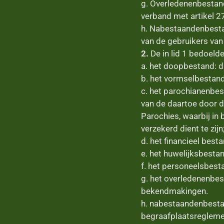
g. Overledenenbestand.
verband met artikel 2
h. Nabestaandenbesta
van de gebruikers van
2.
De in lid 1 bedoeld
a. het doopbestand: d
b. het vormselbestand
c. het parochianenbes
van de daartoe door 
Parochies, waarbij in
verzekerd dient te zijn
d. het financieel best
e. het huwelijksbesta
f. het personeelsbest
g. het overledenenbest
bekendmakingen.
h. nabestaandenbestan
begraafplaatsregleme