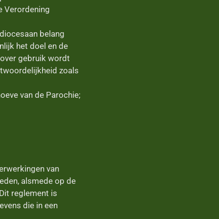
ne Verordening
erdiocesaan belang
ijk het doel en de
over gebruik wordt
twoordelijkheid zoals
ehoeve van de Parochie;
verwerkingen van
leden, alsmede op de
it reglement is
vens die in een