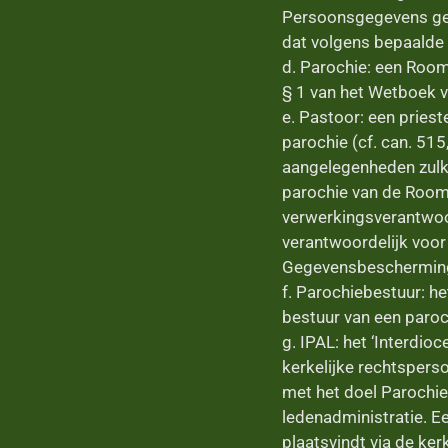
Persoonsgegevens gece
dat volgens bepaalde c
d. Parochie: een Room
§ 1 van het Wetboek 
e. Pastoor: een pries
parochie (cf. can. 515
aangelegenheden zulk
parochie van de Rooms
verwerkingsverantwoor
verantwoordelijk voor
Gegevensbeschermin
f. Parochiebestuur: h
bestuur van een paroc
g. IPAL: het ‘Interdi
kerkelijke rechtsper
met het doel Parochie
ledenadministratie. E
plaatsvindt via de ke