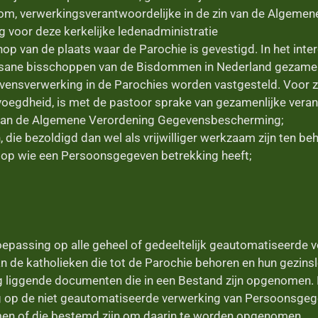
dom, verwerkingsverantwoordelijke in de zin van de Algeme
voor deze kerkelijke ledenadministratie
hop van de plaats waar de Parochie is gevestigd. In het int
sane bisschoppen van de Bisdommen in Nederland gezamenl
vensverwerking in de Parochies worden vastgesteld. Voor z
oegdheid, is met de pastoor sprake van gezamenlijke veran
6 van de Algemene Verordening Gegevensbescherming;
, die bezoldigd dan wel als vrijwilliger werkzaam zijn ten b
 op wie een Persoonsgegeven betrekking heeft;
toepassing op alle geheel of gedeeltelijk geautomatiseerde 
 de katholieken die tot de Parochie behoren en hun gezins
 liggende documenten die in een Bestand zijn opgenomen. D
g op de niet geautomatiseerde verwerking van Persoonsgege
en of die bestemd zijn om daarin te worden opgenomen.