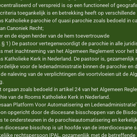
ntraliseerd of verspreid is op een functioneel of geografi
riteria toegankelijk is en betrekking heeft op verschillende
s Katholieke parochie of quasi parochie zoals bedoeld in 
van Canoniek Recht;
ter en de eigen herder van de hem toevertrouwde
, § 1) De pastoor vertegenwoordigt de parochie in alle jurid
s met inachtneming van het Algemeen Reglement voor het 
 Katholieke Kerk in Nederland. De pastoor is, gezamenlijk
delijke voor de ledenadministratie binnen de parochie en 
 de naleving van de verplichtingen die voortvloeien uit de 
g.
et orgaan zoals bedoeld in artikel 24 van het Algemeen Regl
hie van de Rooms Katholieke Kerk in Nederland.
ocesaan Platform Voor Automatisering en Ledenadministratie’
soon opgericht door de diocesane bisschoppen van de Bisd
s te ondersteunen in de parochieautomatisering en kerkelij
en diocesane bisschop is uit hoofde van de interdiocesane
rkelijke rechtspersoon IPAL, gezamenlijk met de betreffende