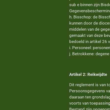
sub e binnen zijn Bis
Gegevensbescherming 
h. Bisschop: de Bissc
kunnen door de dioce
middelen van de gege
gemaakt van deze bev
bedoeld in artikel 2
i. Personeel: personen
j. Betrokkene: degene
Artikel 2: Reikwijdte
Dit reglement is van 
Persoonsgegevens van
daaraan ten grondslag
voorts van toepassin
Bestand zijn opgenom