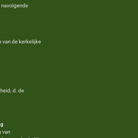
e navolgende
van de kerkelijke
heid; d. de
ng
n van