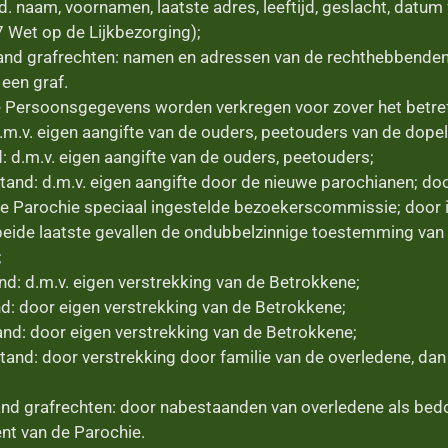
 naam, voornamen, laatste adres, leeftijd, geslacht, datum 
7 Wet op de Lijkbezorging);
nd grafrechten: namen en adressen van de rechthebbenden 
 een graf.
e Persoonsgegevens worden verkregen voor zover het betref
.m.v. eigen aangifte van de ouders, peetouders van de dopel
: d.m.v. eigen aangifte van de ouders, peetouders;
tand: d.m.v. eigen aangifte door de nieuwe parochianen; do
de Parochie speciaal ingestelde bezoekerscommissie; door 
 beide laatste gevallen de ondubbelzinnige toestemming va
;
and: d.m.v. eigen verstrekking van de Betrokkene;
nd: door eigen verstrekking van de Betrokkene;
and: door eigen verstrekking van de Betrokkene;
and: door verstrekking door familie van de overledene, dan w
d grafrechten: door nabestaanden van overledene als bedo
nt van de Parochie.