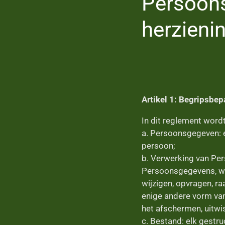
Persoon
herzieni
Artikel 1: Begripsbep
In dit reglement word
a. Persoonsgegeven: e
persoon;
b. Verwerking van Per
Persoonsgegevens, waa
wijzigen, opvragen, r
enige andere vorm van
het afschermen, uitwi
c. Bestand: elk gestr