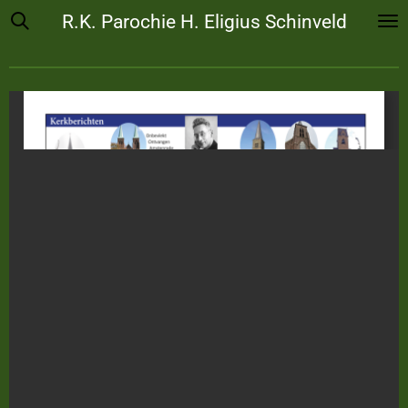
R.K. Parochie H. Eligius Schinveld
Ga
direct
naar
de
hoofdinhoud