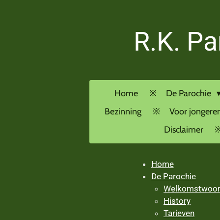
Ga
direct
R.K. Pa
naar
de
hoofdinhoud
Home
De Parochie
Bezinning
Voor jongere
Disclaimer
Home
De Parochie
Welkomstwoo
History
Tarieven