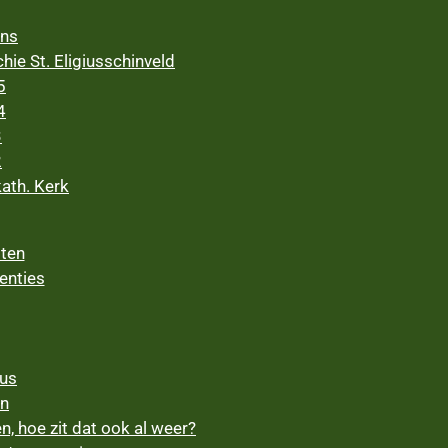
ens
ie St. Eligiusschinveld
5
4
3
2
ath. Kerk
ten
enties
zus
en
, hoe zit dat ook al weer?