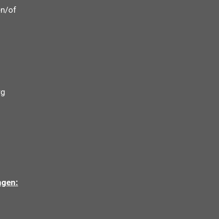
n/of
rg
ngen: