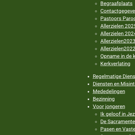
Begraafplaats
Contactgegev
Pastoors Paroch
Allerzielen 202
Allerzielen 202
Allerzielen202
Allerzielen202
Opname in de k
Kerkverlating
Regelmatige Diens
Diensten en Misint
Mededelingen
Bezinning
Voor jongeren
Ik geloof in Je
De Sacrament
Pasen en Vasten