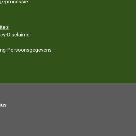
/-processie
te‘s
acy-Disclaimer
ing-Persoonsgegevens
ius