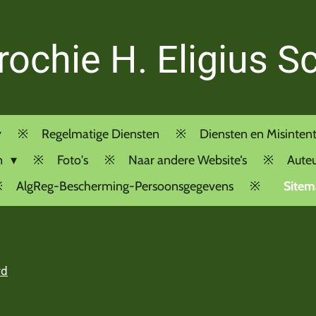
rochie H. Eligius S
Regelmatige Diensten
Diensten en Misintent
n
Foto's
Naar andere Website‘s
Auteu
AlgReg-Bescherming-Persoonsgegevens
Sitem
rd