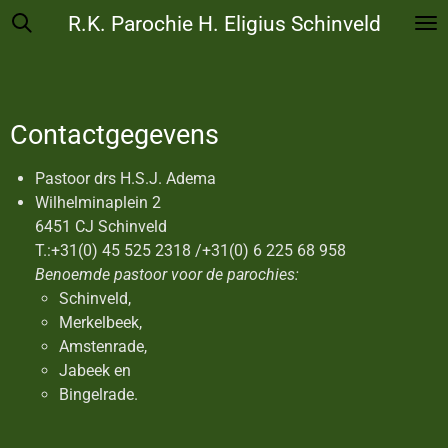
R.K. Parochie H. Eligius Schinveld
Ga
direct
naar
de
hoofdinhoud
Contactgegevens
Pastoor drs H.S.J. Adema
Wilhelminaplein 2
6451 CJ Schinveld
T.:+31(0) 45 525 2318 /+31(0) 6 225 68 958
Benoemde pastoor voor de parochies:
Schinveld,
Merkelbeek,
Amstenrade,
Jabeek en
Bingelrade.