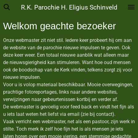
R.K. Parochie H. Eligius Schinveld
Ga
direct
naar
Welkom geachte bezoeker
de
hoofdinhoud
Onze webmaster zit niet stil. Iedere keer probeert hij om aan
de website van de parochie nieuwe impulsen te geven. Ook
deze keer weer. Een totaal nieuwe aanblik wat alleen maar
de nieuwsgierigheid kan stimuleren. Want hoe oud mensen
ook de boodschap van de Kerk vinden, telkens zorgt zij voor
nieuwe impulsen.
Voor u is volop materiaal beschikbaar. Mooie overwegingen,
prachtige fotoreportages, links naar andere websites,
verwijzingen naar gebeurtenissen kortbij en verder af.
De webmaster is gevoelig voor feed back en vindt het fijn als
u iets laat weten het liefst via email (zie bij contact).
Vaak verricht een webmaster, net als een pastoor, zijn werk in
stilte. Toch merk ik zelf hoe fijn het is als mensen je iets
laten horen over een mooie viering, een stemmige gedachte