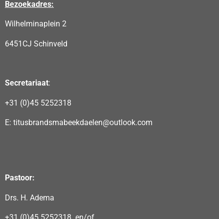
Bezoekadres:
Wilhelminaplein 2
6451CJ Schinveld
Secretariaat
:
+31 (0)45 5252318
E: titusbrandsmabeekdaelen@outlook.com
Pastoor:
Drs. H. Adema
+31 (0)45 5252318 en/of