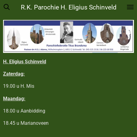
R.K. Parochie H. Eligius Schinveld
Ga
direct
naar
de
hoofdinhoud
H. Eligius Schinveld
Zaterdag:
19.00 u H. Mis
Maandag:
18.00 u Aanbidding
18.45 u Marianoveen