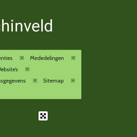
chinveld
enties
Mededelingen
ebsite‘s
nsgegevens
Sitemap