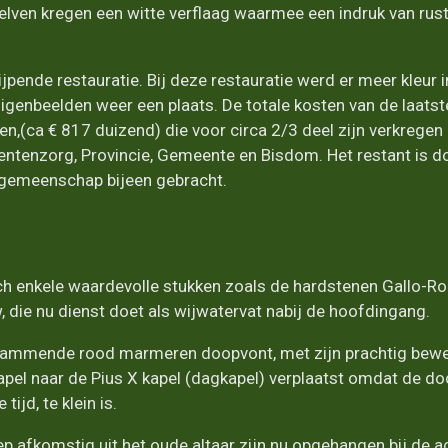
ven kregen een witte verflaag waarmee een indruk van rust
ijpende restauratie. Bij deze restauratie werd er meer kleur 
ligenbeelden weer een plaats. De totale kosten van de laatst
en,(ca € 817 duizend) die voor circa 2/3 deel zijn verkrege
tenzorg, Provincie, Gemeente en Bisdom. Het restant is do
egemeenschap bijeen gebracht.
ich enkele waardevolle stukken zoals de hardstenen Gallo-Rom
 die nu dienst doet als wijwatervat nabij de hoofdingang.
stammende rood marmeren doopvont, met zijn prachtig bewe
pel naar de Pius X kapel (dagkapel) verplaatst omdat de do
tijd, te klein is.
 afkomstig uit het oude altaar zijn nu opgehangen bij de 