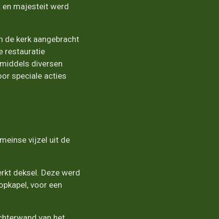
 en majesteit werd
in de kerk aangebracht
e restauratie
n middels diversen
or speciale acties
einse vijzel uit de
rkt deksel. Deze werd
opkapel, voor een
achterwand van het