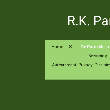
Ga
direct
R.K. Pa
naar
de
hoofdinhoud
Home
De Parochie
Bezinning
Auteursrecht-Privacy-Disclai