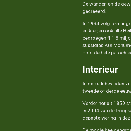
De wanden en de gewel
gecreëerd.
In 1994 volgt een ingr
en kregen ook alle Hei
bedroegen fl.1.8 miljo
subsidies van Monumen
door de hele parochi
Interieur
In de kerk bevinden z
tweede of derde eeuw,
Verder het uit 1859 
in 2004 van de Doopka
gepaste viering in deze 
De mooie beeldengroep