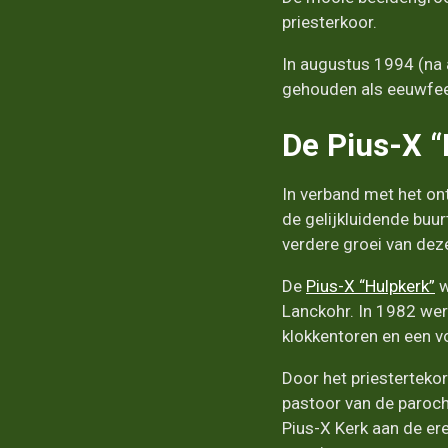
priesterkoor.
In augustus 1994 (na 
gehouden als eeuwfee
De Pius-X “
In verband met het on
de gelijkluidende buu
verdere groei van dez
De
Pius-X “Hulpkerk”
w
Lanckohr. In 1982 we
klokkentoren en een v
Door het priesterteko
pastoor van de paroc
Pius-X Kerk aan de ere