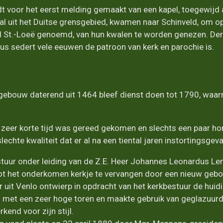
voor het eerst melding gemaakt van een kapel, toegewijd aa
ral uit het Duitse grensgebied, kwamen naar Schinveld, om o
wel St.-Loeë genoemd, van hun kwalen te worden genezen. De
gius sedert vele eeuwen de patroon van kerk en parochie is.
gebouw daterend uit 1464 bleef dienst doen tot 1790, waar
n zeer korte tijd was gereed gekomen en slechts een paar h
lechte kwaliteit dat er al na een tiental jaren instortingsgev
stuur onder leiding van de Z.E. Heer Johannes Leonardus L
ot het onderkomen kerkje te vervangen door een nieuw geb
r uit Venlo ontwierp in opdracht van het kerkbestuur de huidi
 met een zeer hoge toren en maakte gebruik van geglazuurde
rkend voor zijn stijl.