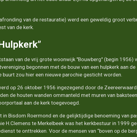
afronding van de restauratie) werd een geweldig groot ver
st van de kerk.
Hulpkerk”
tstaan van de vrij grote woonwijk "Bouwberg" (begin 1956) we
rtvereniging begonnen met de bouw van een hulpkerk aan de M
e buurt zou hier een nieuwe parochie gesticht worden.
erd op 26 oktober 1956 ingezegend door de Zeereerwaarde
rden de houten wanden ommanteld met muren van baksteen
oorportaal aan de kerk toegevoegd.
rt in Bisdom Roermond en de gelijktijdige benoeming van p
hie H.Clemens te Merkelbeek was het kerkbestuur in 1999 
dienst te onttrekken. Voor de mensen van “boven op de berg”