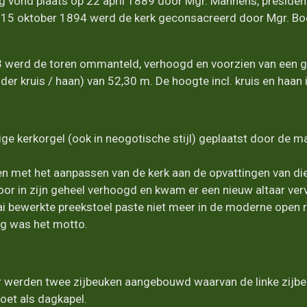
g vond plaats op 22 april 1889 door Mgr. Mannens, presiden
 15 oktober 1894 werd de kerk geconsacreerd door Mgr. Bo
 werd de toren ommanteld, verhoogd en voorzien van een ge
er kruis / haan) van 52,30 m. De hoogte incl. kruis en haan 
ige kerkorgel (ook in neogotische stijl) geplaatst door de 
 met het aanpassen van de kerk aan de opvattingen van die 
or in zijn geheel verhoogd en kwam er een nieuw altaar verv
i bewerkte preekstoel paste niet meer in de moderne open 
ng was het motto.
r werden twee zijbeuken aangebouwd waarvan de linke zijbeu
doet als dagkapel.