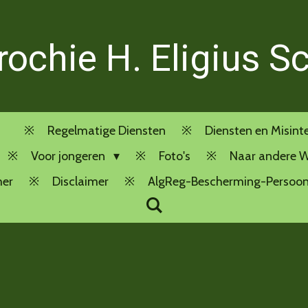
rochie H. Eligius S
Regelmatige Diensten
Diensten en Misint
Voor jongeren
Foto's
Naar andere W
mer
Disclaimer
AlgReg-Bescherming-Persoo