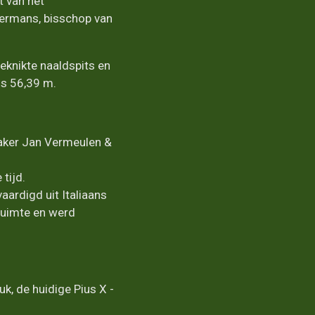
t van het
ermans, bisschop van
knikte naaldspits en
is 56,39 m.
maker Jan Vermeulen &
tijd.
aardigd uit Italiaans
ruimte en werd
k, de huidige Pius X -