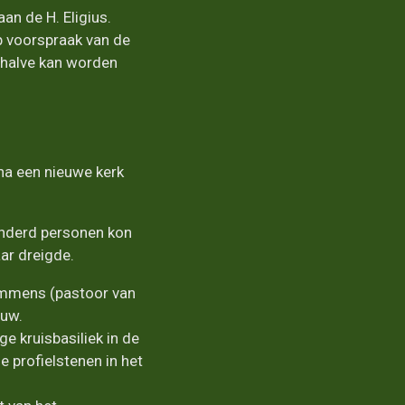
n de H. Eligius.
p voorspraak van de
rhalve kan worden
na een nieuwe kerk
onderd personen kon
aar dreigde.
emmens (pastoor van
ouw.
ge kruisbasiliek in de
 profielstenen in het