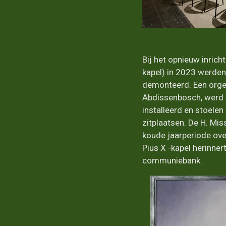
Bij het opnieuw inrich
kapel) in 2023 werde
demonteerd. Een orgel
Abdissenbosch, werd 
installeerd en stoele
zitplaatsen. De H. Mis
koude jaarperiode ove
Pius X -kapel herinner
communiebank.