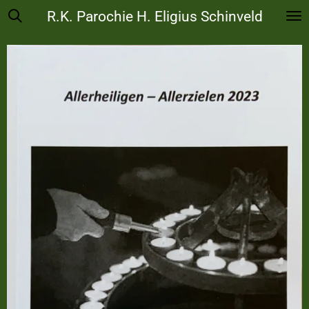
R.K. Parochie H. Eligius Schinveld
Ga
direct
naar
de
hoofdinhoud