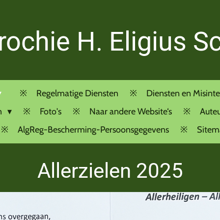
rochie H. Eligius S
Regelmatige Diensten
Diensten en Misinte
n
Foto's
Naar andere Website‘s
Auteu
AlgReg-Bescherming-Persoonsgegevens
Sitem
Allerzielen 2025